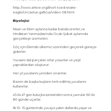
http://www.arkive.org/short-toed-snake-
eagle/circaetus-gallicus/video-08.html
Biyolojisi
Nisan ve Ekim aylarına kadar batıda ürerler,ve
Hindistan Yarımadası'nda Ocak-Şubat aylarında
gerçekleşir üremeleri.
Göç için Ekimde ülkemiz üzerinden geçerek güneye
giderler.
Yuvasını dal parçaları otlar yosunlar ve yeşil
yapraklardan oluşturur.
Her yıl yuvalarını yeniden onarırlar.
Bazen de başka kuşların terk edilmiş yuvalarını
kullanırlar.
45 ila 47 gün kuluçka süresinden sonra yavrular 60 ila
80 günde uçarlar.
Ilk 10- 15 günlerinde yuvaya yakın dallarda yaşar ve