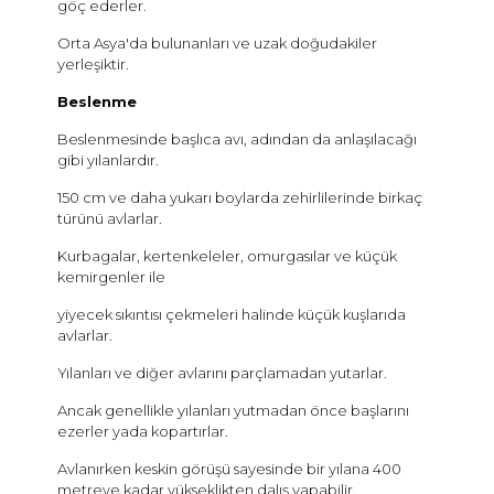
göç ederler.
Orta Asya'da bulunanları ve uzak doğudakiler
yerleşiktir.
Beslenme
Beslenmesinde başlıca avı, adından da anlaşılacağı
gibi yılanlardır.
150 cm ve daha yukarı boylarda zehirlilerinde birkaç
türünü avlarlar.
Kurbagalar, kertenkeleler, omurgasılar ve küçük
kemirgenler ile
yiyecek sıkıntısı çekmeleri halinde küçük kuşlarıda
avlarlar.
Yılanları ve diğer avlarını parçlamadan yutarlar.
Ancak genellikle yılanları yutmadan önce başlarını
ezerler yada kopartırlar.
Avlanırken keskin görüşü sayesinde bir yılana 400
metreye kadar yükseklikten dalış yapabilir.