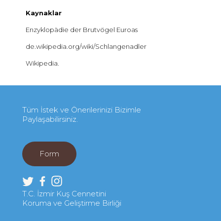
Kaynaklar
Enzyklopädie der Brutvögel Euroas
de.wikipedia.org/wiki/Schlangenadler
Wikipedia.
Tüm İstek ve Önerilerinizi Bizimle
Paylaşabilirsiniz.
Form
T.C. İzmir Kuş Cennetini
Koruma ve Geliştirme Birliği