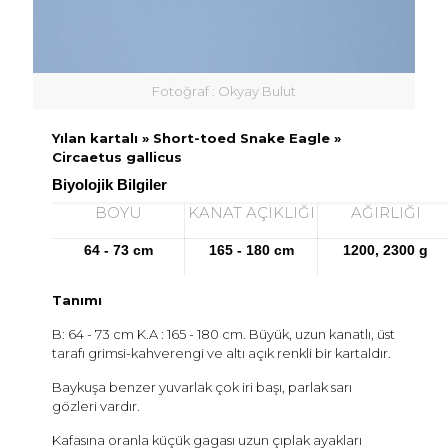
Fotoğraf : Okyay Bulut
Yılan kartalı » Short-toed Snake Eagle »
Circaetus gallicus
Biyolojik Bilgiler
BOYU
KANAT AÇIKLIĞI
AĞIRLIĞI
64 - 73 cm
165 - 180 cm
1200, 2300 g
Tanımı
B: 64 - 73 cm K.A : 165 - 180 cm. Büyük, uzun kanatlı, üst
tarafı grimsi-kahverengi ve altı açık renkli bir kartaldır.
Baykuşa benzer yuvarlak çok iri başı, parlak sarı
gözleri vardır.
Kafasına oranla küçük gagası uzun çıplak ayakları