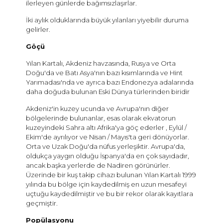
ilerleyen günlerde bağımsızlaşırlar.
İki aylık olduklarında büyük yılanları yiyebilir duruma
gelirler.
Göçü
Yılan Kartalı, Akdeniz havzasında, Rusya ve Orta
Doğu'da ve Batı Asya'nın bazı kısımlarında ve Hint
Yarımadası'nda ve ayrıca bazı Endonezya adalarında
daha doğuda bulunan Eski Dünya türlerinden biridir
Akdeniz'in kuzey ucunda ve Avrupa'nın diğer
bölgelerinde bulunanlar, esas olarak ekvatorun
kuzeyindeki Sahra altı Afrika'ya göç ederler , Eylül /
Ekim'de ayrılıyor ve Nisan / Mayıs'ta geri dönüyorlar.
Orta ve Uzak Doğu'da nüfus yerleşiktir. Avrupa'da,
oldukça yaygın olduğu İspanya'da en çok sayıdadır,
ancak başka yerlerde de Nadiren görünürler.
Üzerinde bir kuş takip cihazı bulunan Yılan Kartalı 1999
yılında bu bölge için kaydedilmiş en uzun mesafeyi
uçtuğu kaydedilmiştir ve bu bir rekor olarak kayıtlara
geçmiştir.
Popülasyonu