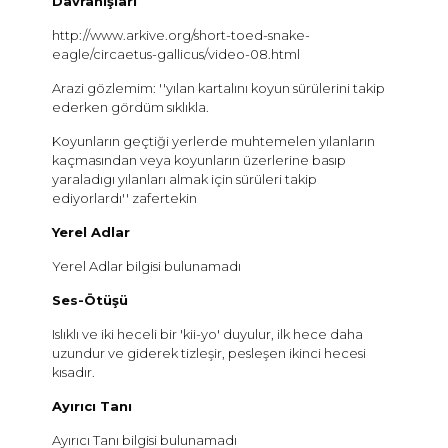
Davranışları
http://www.arkive.org/short-toed-snake-
eagle/circaetus-gallicus/video-08.html
Arazi gözlemim: ''yılan kartalını koyun sürülerini takip
ederken gördüm sıklıkla.
Koyunların geçtiği yerlerde muhtemelen yılanların
kaçmasından veya koyunların üzerlerine basıp
yaraladıgı yılanları almak için sürüleri takip
ediyorlardı'' zafertekin
Yerel Adlar
Yerel Adlar bilgisi bulunamadı
Ses-Ötüşü
Islıklı ve iki heceli bir 'kii-yo' duyulur, ilk hece daha
uzundur ve giderek tizleşir, pesleşen ikinci hecesi
kısadır.
Ayırıcı Tanı
Ayırıcı Tanı bilgisi bulunamadı