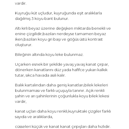
vardır.
Kuyruğu küt uçludur, kuyruğunda eşit aralıklarla
dağılmış 3 koyu bant bulunur.
Altı kirli beyaz üzerine değişken miktarda benekli ve
enine çizgilidir,bazıları nerdeyse tamamen beyaz
iken,bazıları koyu gri başı ve göğüs üstü kontrast
oluşturur.
Bileğinin altında koyu leke bulunmaz.
Uçarken esnek bir şekilde yavaş yavaş kanat çırpar,
dönerken kanatlarını düz yada hafifce yukarı kalkık
tutar, sıkca havada asılı kalır.
Balık kartalından daha geniş kanatları,bilek lekeleri
bulunmaması ve farklı uçuşuyla tanınır. Açık renkli
şahin ve arı şahinlerinin çoğunlukla koyu bilek lekesi
vardır,
kanat uçları daha koyu renkli,kuyruktaki çizgiler farklı
sayıda ve aralıklarda,
cüsseleri küçük ve kanat kanat çırpışları daha hızlıdır.