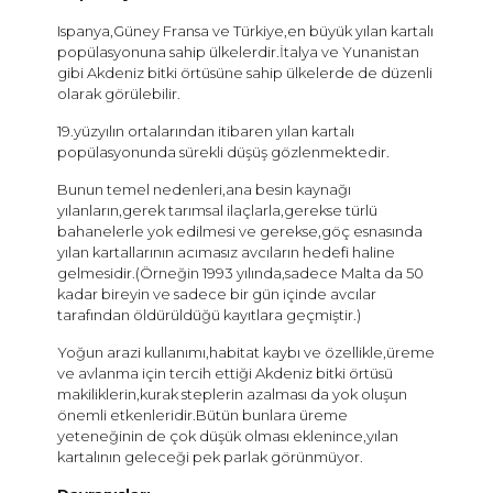
Ispanya,Güney Fransa ve Türkiye,en büyük yılan kartalı
popülasyonuna sahip ülkelerdir.İtalya ve Yunanistan
gibi Akdeniz bitki örtüsüne sahip ülkelerde de düzenli
olarak görülebilir.
19.yüzyılın ortalarından itibaren yılan kartalı
popülasyonunda sürekli düşüş gözlenmektedir.
Bunun temel nedenleri,ana besin kaynağı
yılanların,gerek tarımsal ilaçlarla,gerekse türlü
bahanelerle yok edilmesi ve gerekse,göç esnasında
yılan kartallarının acımasız avcıların hedefi haline
gelmesidir.(Örneğin 1993 yılında,sadece Malta da 50
kadar bireyin ve sadece bir gün içinde avcılar
tarafından öldürüldüğü kayıtlara geçmiştir.)
Yoğun arazi kullanımı,habitat kaybı ve özellikle,üreme
ve avlanma için tercih ettiği Akdeniz bitki örtüsü
makiliklerin,kurak steplerin azalması da yok oluşun
önemli etkenleridir.Bütün bunlara üreme
yeteneğinin de çok düşük olması eklenince,yılan
kartalının geleceği pek parlak görünmüyor.