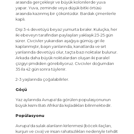
arasında gerçekleşir ve büyük kolonilerde yuva
yapar. Yuva, zeminde veya düşük bitki örtüsü
arasında kazınmış bir çöküntüdür. Bardak çimenlerle
kaplı.
Dişi 3-4 devetüyü beyaz yumurta bırakır. Kuluçka, her
iki ebeveyn tarafından paylaşılan yaklaşık 23-25 ​​​​gün
sürer. Civcivler yukarıdan aşağıya gümüş-gri ile
kaplanmıştır, başın yanlarında, kanatlarda ve sırt
yanlarında devetüyü olur, taçta bazı noktalar bulunur.
Arkada daha büyük noktalardan oluşan iki paralel
çizgiyi şimdiden görebiliyoruz. Civcivler doğumdan
35 ila 42 gün sonra tüylenir.
2-3 yaşlarında çoğalabilirler.
Göçü
Yaz aylarında Avrupa'da görülen populasyonunun
büyük kısmı Batı Afrika'da kışladıkları bilinmektedir.
Popülasyonu
Avrupa'da sulak alanların kirlenmesi (böcek ilaçları,
kurşun ve cıva) ve insan rahatsızlıkları nedeniyle tehdit