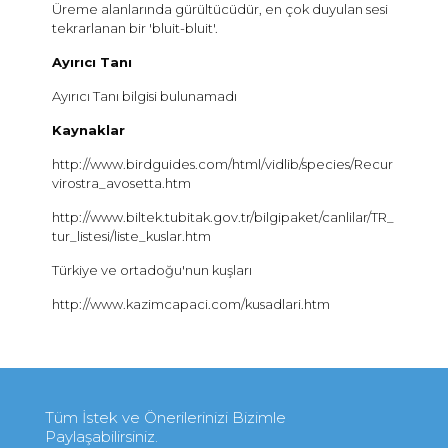
Üreme alanlarında gürültücüdür, en çok duyulan sesi
tekrarlanan bir 'bluit-bluit'.
Ayırıcı Tanı
Ayırıcı Tanı bilgisi bulunamadı
Kaynaklar
http://www.birdguides.com/html/vidlib/species/Recur
virostra_avosetta.htm
http://www.biltek.tubitak.gov.tr/bilgipaket/canlilar/TR_
tur_listesi/liste_kuslar.htm
Türkiye ve ortadoğu'nun kuşları
http://www.kazimcapaci.com/kusadlari.htm
Tüm İstek ve Önerilerinizi Bizimle
Paylaşabilirsiniz.