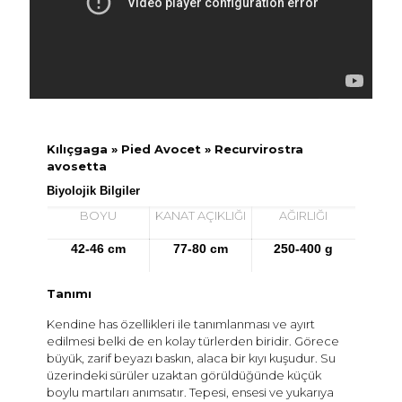
Kılıçgaga » Pied Avocet » Recurvirostra
avosetta
Biyolojik Bilgiler
BOYU
KANAT AÇIKLIĞI
AĞIRLIĞI
42-46 cm
77-80 cm
250-400 g
Tanımı
Kendine has özellikleri ile tanımlanması ve ayırt
edilmesi belki de en kolay türlerden biridir. Görece
büyük, zarif beyazı baskın, alaca bir kıyı kuşudur. Su
üzerindeki sürüler uzaktan görüldüğünde küçük
boylu martıları anımsatır. Tepesi, ensesi ve yukarıya