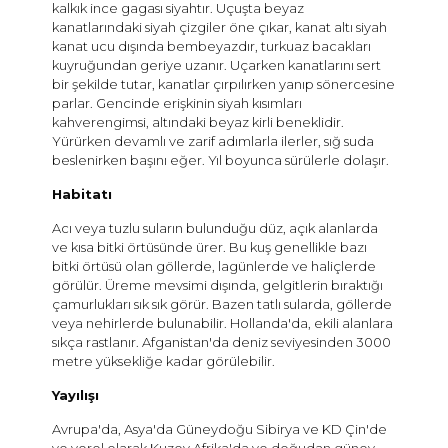
kalkık ince gagası siyahtır. Uçuşta beyaz
kanatlarındaki siyah çizgiler öne çıkar, kanat altı siyah
kanat ucu dışında bembeyazdır, turkuaz bacakları
kuyruğundan geriye uzanır. Uçarken kanatlarını sert
bir şekilde tutar, kanatlar çırpılırken yanıp sönercesine
parlar. Gencinde erişkinin siyah kısımları
kahverengimsi, altındaki beyaz kirli beneklidir.
Yürürken devamlı ve zarif adımlarla ilerler, sığ suda
beslenirken başını eğer. Yıl boyunca sürülerle dolaşır.
Habitatı
Acı veya tuzlu suların bulunduğu düz, açık alanlarda
ve kısa bitki örtüsünde ürer. Bu kuş genellikle bazı
bitki örtüsü olan göllerde, lagünlerde ve haliçlerde
görülür. Üreme mevsimi dışında, gelgitlerin bıraktığı
çamurlukları sık sık görür. Bazen tatlı sularda, göllerde
veya nehirlerde bulunabilir. Hollanda'da, ekili alanlara
sıkça rastlanır. Afganistan'da deniz seviyesinden 3000
metre yüksekliğe kadar görülebilir.
Yayılışı
Avrupa'da, Asya'da Güneydoğu Sibirya ve KD Çin'de
ve yerel olarak Kuzey Afrika'da ve doğudan güney