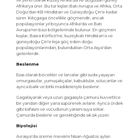
Afrika'ya ürer. Bu tür kışları Batı Avrupa ve Afrika, Orta
Doğu'dan KB Hindistan ve Güneydoğu Çin'e kadar
sürer. Kılıçgaga öncelikle göçmendir, ancak
popülasyonlar yıl boyunca Afrika'da ve Batı
Avrupa'nın bazı bölgelerinde bulunur. En göçmen
kuşlar, Basra Körfezi'ne, kuzeybatı Hindistan'a ve
güneydoğu Çin'e kışa göç eden doğu
popülasyonlarından, bulundukları Orta Asya'dan
gelenlerdir.
Beslenme
Esas olarak böcekler ve larvalar gibi suda yaşayan
omurgasızlar, yumuşakçalar, kabuklular, solucanlar ve
ayrıca balık ve bitki maddeleriyle beslenir.
Gagalayarak veya uzun gagasıyla çamuru kuvvetlice
bir yandan diğer yana süpürerek avlanır. Ayrıca ördek
gibi kafasını ve vücudunun yarısını suya sokar.
Çamurda beslenir ve gerektiğinde sık sık yüzer.
Biyolojisi
Avrasya'da üreme mevsimi Nisan-Ağustos ayları