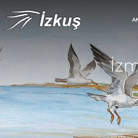
A
İzm