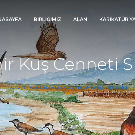
NASAYFA
BİRLİĞİMİZ
ALAN
KARİKATÜR Y
ir Kuş Cenneti S
T.C. İzmir Kuş Cennetini Koruma ve Geliştirme Birliği