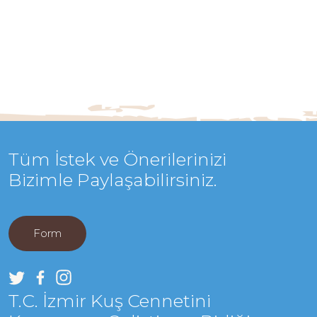
Tüm İstek ve Önerilerinizi
Bizimle Paylaşabilirsiniz.
Form
T.C. İzmir Kuş Cennetini