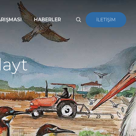
ARIŞMASI
HABERLER
İLETİŞİM
layt