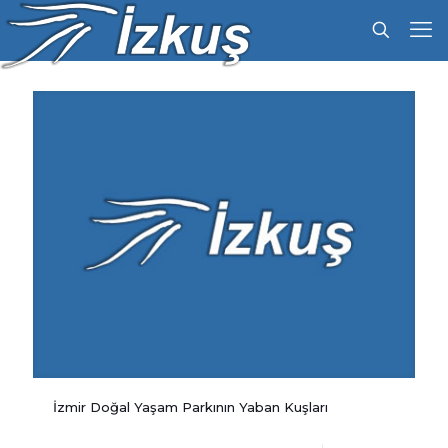
İzmir Doğal Yaşam Parkının Yaban Kuşları