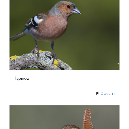
İspinoz
Devamı