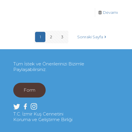
Devamı
1
2
3
Sonraki Sayfa
Tüm İstek ve Önerilerinizi Bizimle
Paylaşabilirsiniz.
Form
T.C. İzmir Kuş Cennetini
Koruma ve Geliştirme Birliği