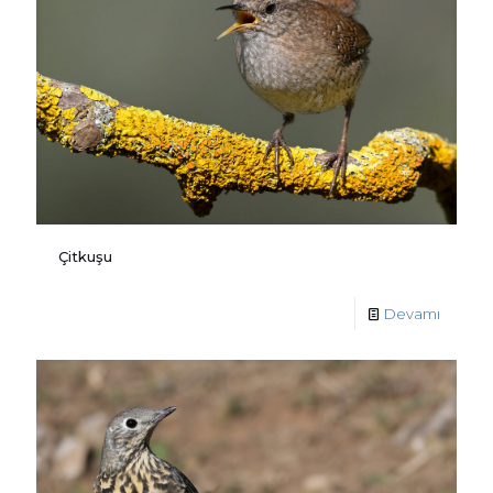
Çitkuşu
Devamı